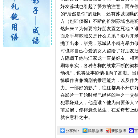
好友苏城也引起了警方的注意，而在
的“居然是你”的疑问，还有苏城隐瞒
方（也即侦探）不断的推测苏城也是
然归来？为何要将好朋友置之死地？
面杀手与苏城又是什么关系？影片开
抛了出来，毕竟，苏城从小就有暴力
时也将自己心爱的女人留给了好朋友
方隐瞒了他与汪家龙一直是好友、相
期等事实，各种各样的线索不断的架构
动机”，也将故事剧情推向了高潮。当
惊叹作者兼编剧的推理能力，以及作
力。一部好的影片，往往都离不开讲
在影片一开始时就已经将凶手之一交
犯罪嫌疑人，他是谁？他为何要杀人
前发展，使得悬念丛生，在爱奇艺上
就在意料之中。
分享到：
腾讯微博
新浪微博
百