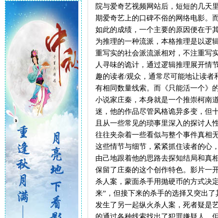
院与爱奇艺视频网站后，短短的几天
期爱奇艺上的口碑不俗的网络电影。
如此的成绩，一个主要的原因便在于
为推理的一种流派，本格推理是以逻
重写实的社会派流派相对，不注重写
人寻味的诡计，通过逻辑推理展开情
趣的读者/观众，通常尽可能地让读者
有相同数量线索。而《只能活一个》
小说家庄秦，本身就是一个推崇柯南道
迷，他的作品尽管风格诡异多变，但
且从一些常见的琐事里深入的探讨人
往往夹杂着一些看似与整个事件真相
这些情节与细节，紧紧抓住读者的心
由己地跟着他的思路去探知结局和真
保留了庄秦的这个创作特色。影片一
杀人案，蒙面杀手用抛硬币的方式决定
来”，但接下来的杀手的选择又突出了
发生了另一起纵火杀人案，死者疑是
的通过各种线索找出了犯罪嫌疑人，