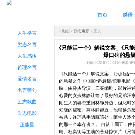
首页
谜语
>
励志
>
励志电影
> 正文
人生格言
励志名言
《只能活一个》解说文案_《只
爆口碑的悬
人生感悟
时间:2022-05-12 03:05 来源:
哲理名言
《只能活一个》解说文案_《只能活一
爱情名言
的悬疑之作 中国剧情/悬疑/犯罪电影《
映，由孙杰导演，庄秦编剧，影片讲
名言警句
心爱的女孩林静让给了最好的兄弟汪
励志歌曲
陌生人的姿态重回林静身边，但此时
知晓的秘密。离林静越近，他就越危
励志电影
被杀，连环杀手隐藏暗处，陌生人逐
的那一个幸存者？。 自从上周五，由
正能量
晴、杜奕衡等主演的悬疑惊悚片《只