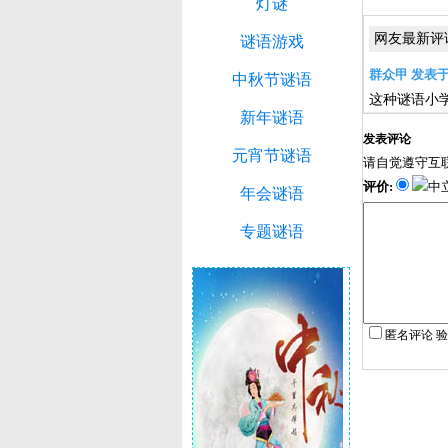
灯谜
网友最新评
谜语游戏
群众甲 发表于：2
中秋节谜语
这种谜语小
新年谜语
发表评论
元宵节谜语
请自觉遵守互
评价:
中
年会谜语
专题谜语
匿名评论 