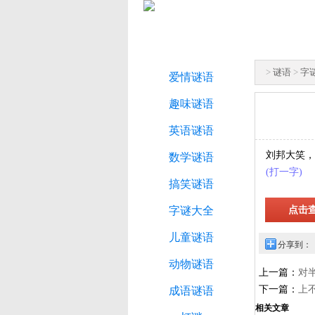
>
谜语
>
字
爱情谜语
趣味谜语
英语谜语
刘邦大笑，
数学谜语
(打一字)
搞笑谜语
字谜大全
儿童谜语
分享到：
动物谜语
上一篇：
对
下一篇：
上
成语谜语
相关文章