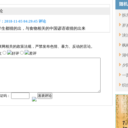
随机
论
拆
018-11-05 04:29:45 评论
岁
学生都猜的出，与食物相关的中国谚语谁猜的出来
泱
枫
联网相关的政策法规，严禁发布色情、暴力、反动的言论。
立
好评
差评
湖
夕
一
织
验证码：
发表评论