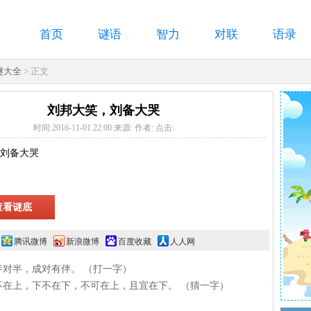
首页
谜语
智力
对联
语录
谜大全
> 正文
刘邦大笑，刘备大哭
时间:2016-11-01 22:00 来源: 作者: 点击:
刘备大哭
腾讯微博
新浪微博
百度收藏
人人网
半对半，成对有伴。 （打一字）
不在上，下不在下，不可在上，且宜在下。 （猜一字）