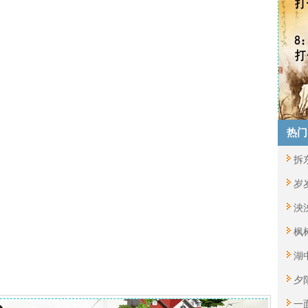
热门
拆
岁
泱
枫
湖
夕
一