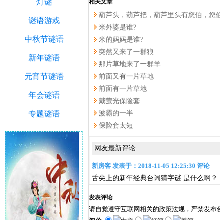
灯谜
相关文章
葫芦头，葫芦把，葫芦里头有您伯，您
谜语游戏
米外婆是谁?
中秋节谜语
米的妈妈是谁?
突然又来了一群狼
新年谜语
那片草地来了一群羊
元宵节谜语
前面又有一片草地
前面有一片草地
年会谜语
戴萤光保险套
专题谜语
波霸的一半
保险套太短
网友最新评论
新房客 发表于：2018-11-05 12:25:30 评论
舌尖上的新年经典台词猜字谜 是什么啊？
发表评论
请自觉遵守互联网相关的政策法规，严禁发布