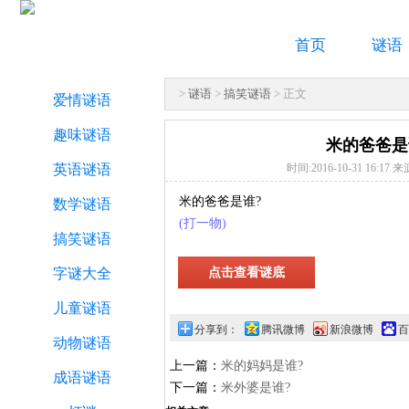
首页
谜语
>
谜语
>
搞笑谜语
> 正文
爱情谜语
趣味谜语
米的爸爸是
英语谜语
时间:2016-10-31 16:17 
米的爸爸是谁?
数学谜语
(打一物)
搞笑谜语
字谜大全
儿童谜语
分享到：
腾讯微博
新浪微博
百
动物谜语
上一篇：
米的妈妈是谁?
成语谜语
下一篇：
米外婆是谁?